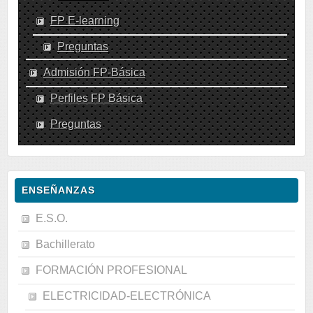
FP E-learning
Preguntas
Admisión FP-Básica
Perfiles FP Básica
Preguntas
ENSEÑANZAS
E.S.O.
Bachillerato
FORMACIÓN PROFESIONAL
ELECTRICIDAD-ELECTRÓNICA