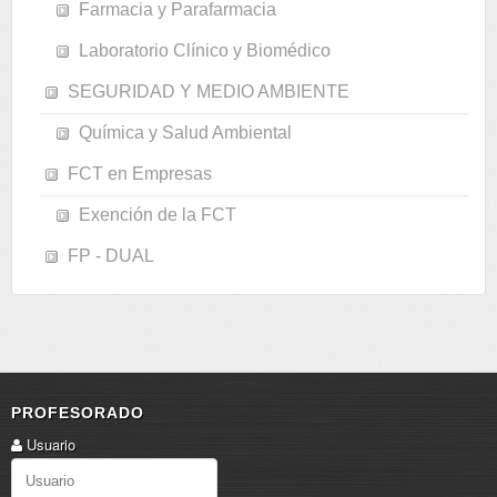
Farmacia y Parafarmacia
Laboratorio Clínico y Biomédico
SEGURIDAD Y MEDIO AMBIENTE
Química y Salud Ambiental
FCT en Empresas
Exención de la FCT
FP - DUAL
PROFESORADO
Usuario